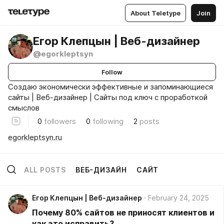
About Teletype
Join
Егор Клепцын | Веб-дизайнер
@egorkleptsyn
Follow
Cоздаю экономически эффективные и запоминающиеся
сайты | Веб-дизайнер | Сайты под ключ с проработкой
смыслов
0
followers
0
following
2
posts
egorkleptsyn.ru
ALL POSTS
ВЕБ-ДИЗАЙН
САЙТ
Егор Клепцын | Веб-дизайнер
February 24, 2025
Почему 80% сайтов не приносят клиентов и
как это исправить?