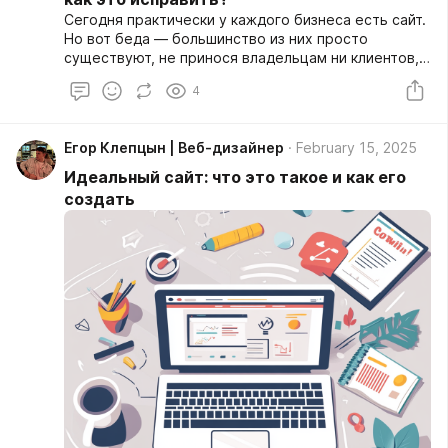
Сегодня практически у каждого бизнеса есть сайт.
Но вот беда — большинство из них просто
существуют, не принося владельцам ни клиентов,
ни прибыли. Почему так происходит? Разбираем
4
ключевые ошибки и рассказываем, как их
устранить, чтобы сайт действительно работал на
ваш бизнес.
Егор Клепцын | Веб-дизайнер
February 15, 2025
Идеальный сайт: что это такое и как его
создать