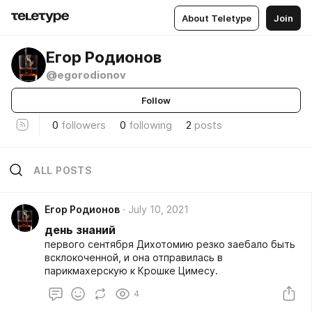
About Teletype
Join
Егор Родионов
@egorodionov
Follow
0
followers
0
following
2
posts
ALL POSTS
Егор Родионов
July 10, 2021
день знаний
первого сентября Дихотомию резко заебало быть
всклокоченной, и она отправилась в
парикмахерскую к Крошке Цимесу.
4