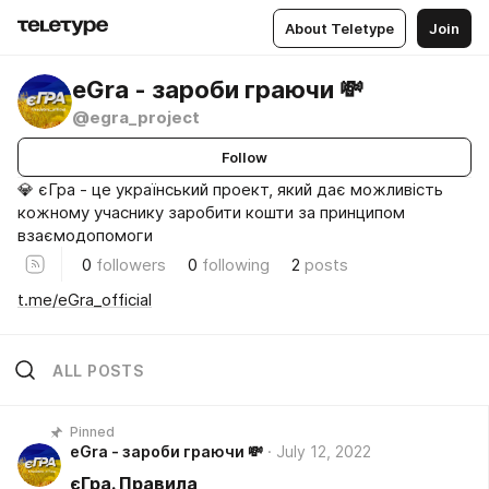
About Teletype
Join
eGra - зароби граючи 💸
@egra_project
Follow
💎 єГра - це український проект, який дає можливість
кожному учаснику заробити кошти за принципом
взаємодопомоги
0
followers
0
following
2
posts
t.me/eGra_official
ALL POSTS
Pinned
eGra - зароби граючи 💸
July 12, 2022
єГра. Правила