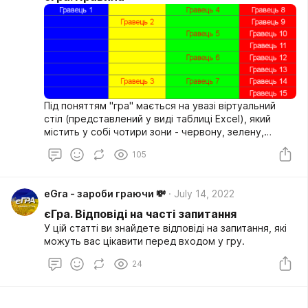
Під поняттям "гра" мається на увазі віртуальний
стіл (представлений у виді таблиці Excel), який
містить у собі чотири зони - червону, зелену,
жовту та синю.
105
eGra - зароби граючи 💸
July 14, 2022
єГра. Відповіді на часті запитання
У цій статті ви знайдете відповіді на запитання, які
можуть вас цікавити перед входом у гру.
24