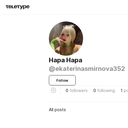
Нара Нара
@ekaterinasmirnova352
Follow
0
followers
0
following
1
p
All posts