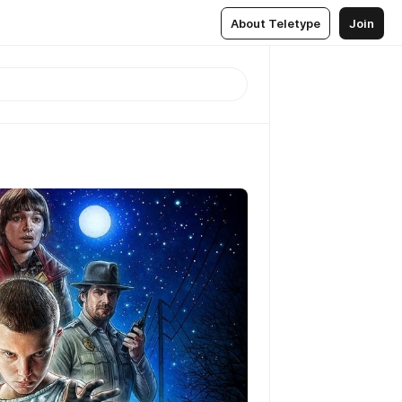
About Teletype
Join