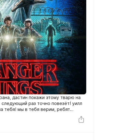
грана, дастин покажи этому тварю на
 следующий раз точно повезёт! уилл
а тебя! мы в тебя верим, ребят
я верим! дададада!! молодец уилл ты
мам, вам завтра в школу! ну мам
слушайся маму, будь добр! ладно
 а можно они завтра опять ко мне
нет? мы можем все вместе поиграть!