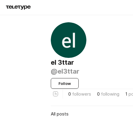
el 3ttar
@el3ttar
Follow
0
followers
0
following
1
p
All posts