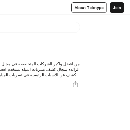
About Teletype
Join
من افضل واكبر الشركات المتخصصه فى مجال ك
الرائده بمجال كشف تسربات المياه نستخدم افض
للكشف عن الاسباب الرئيسيه فى تسربات المياه 
او احداث اى خسائر ماديه نقوم بتقديم