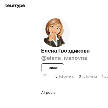
Елена Гвоздикова
@elena_ivanovna
Follow
0
followers
0
following
1
p
All posts