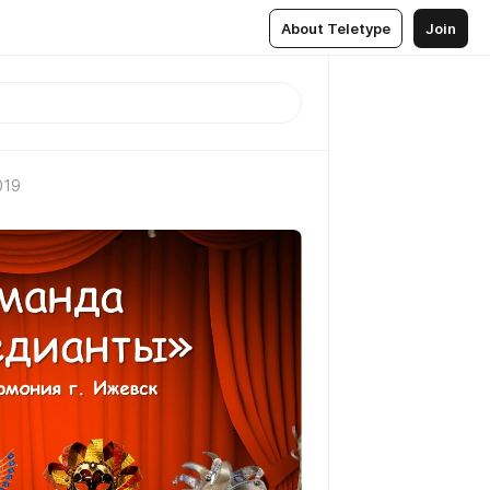
About Teletype
Join
019