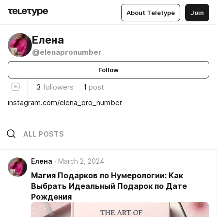
About Teletype
Join
Елена
@elenapronumber
Follow
3
followers
1
post
instagram.com/elena_pro_number
ALL POSTS
Елена
March 2, 2024
Магия Подарков по Нумерологии: Как
Выбрать Идеальный Подарок по Дате
Рождения