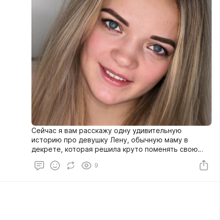
Сейчас я вам расскажу одну удивительную
историю про девушку Лену, обычную маму в
декрете, которая решила круто поменять свою
жизнь❤️ Такие истории всегда меня восхищали и
9
восхищают по сей день, ведь когда-то я сама была
на их месте и знаю, как много нужно смелости и
упорства, чтобы сделать первый шаг на пути к
изменениям 😍