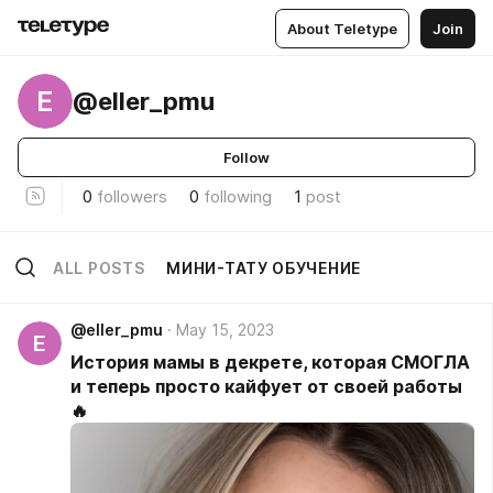
About Teletype
Join
E
@eller_pmu
Follow
0
followers
0
following
1
post
ALL POSTS
МИНИ-ТАТУ ОБУЧЕНИЕ
@eller_pmu
May 15, 2023
E
История мамы в декрете, которая СМОГЛА
и теперь просто кайфует от своей работы
🔥