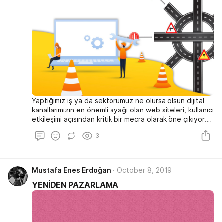
Yaptığımız iş ya da sektörümüz ne olursa olsun dijital
kanallarımızın en önemli ayağı olan web siteleri, kullanıcı
etkileşimi açısından kritik bir mecra olarak öne çıkıyor.
Bunun farkındalığıyla kullanıcı deneyimini
3
zenginleştirilmiş, mobil destekli, SEO Odaklı web
siteleri tasarlamak için büyük emek sarf ediyoruz.
Fakat konu nitelikli trafik çekmeye gelince işin boyutu
daha farklı bir hal alıyor. Organik trafik olarak da
Mustafa Enes Erdoğan
October 8, 2019
nitelendirdiğimiz, sitemizle gerçekten etkileşim kuran
YENİDEN PAZARLAMA
gerçek kişileri sitemize çekmek; web alanındaki yoğun
rekabetin ve bilgi kirliliğinin de etkisiyle zorlaşıyor.
Durum böyle olunca da kaliteli trafik çekebilmek için
yenilikçi ve yaratıcı stratejiler benimseyebilmemiz