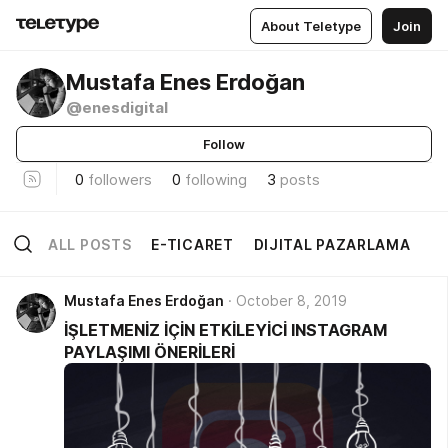
About Teletype
Join
Mustafa Enes Erdoğan
@enesdigital
Follow
0
followers
0
following
3
posts
ALL POSTS
E-TICARET
DIJITAL PAZARLAMA
Mustafa Enes Erdoğan
October 8, 2019
İŞLETMENİZ İÇİN ETKİLEYİCİ INSTAGRAM
PAYLAŞIMI ÖNERİLERİ