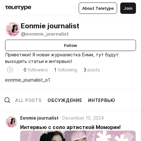
About Teletype
Join
Eonmie journalist
@eonmie_journalist
Follow
Приветики! Я новая журналистка Ёнми, тут будут
выходить статьи и интервью!
0
followers
1
following
3
posts
eonmie_journalist_o1
ALL POSTS
ОБСУЖДЕНИЕ
ИНТЕРВЬЮ
Eonmie journalist
December 10, 2024
Интервью с соло артисткой Моморин!