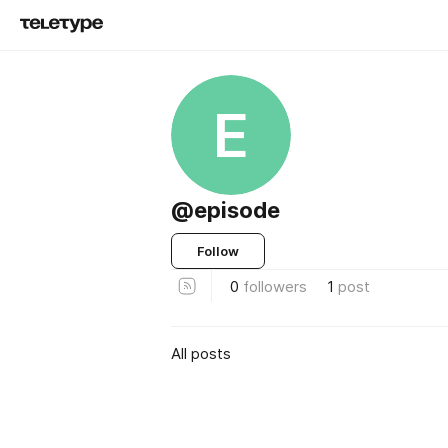
E
@episode
Follow
0
followers
1
post
All posts