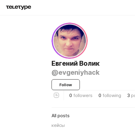
Евгений Волик
@evgeniyhack
Follow
0
followers
0
following
3
p
All posts
кейсы