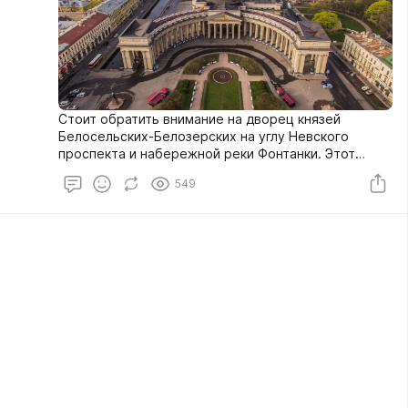
Стоит обратить внимание на дворец князей
Белосельских-Белозерских на углу Невского
проспекта и набережной реки Фонтанки. Этот
дворец был построен в 1848 году в стиле барокко
549
XVIII века. Многие современники были восхищены
великолепием дворца и высоко превозносили
главного архитектора А.Штакеншнейдер. Сейчас
во дворце проходят концерты и спектакли, иногда
устраивают экскурсии по главным залам.