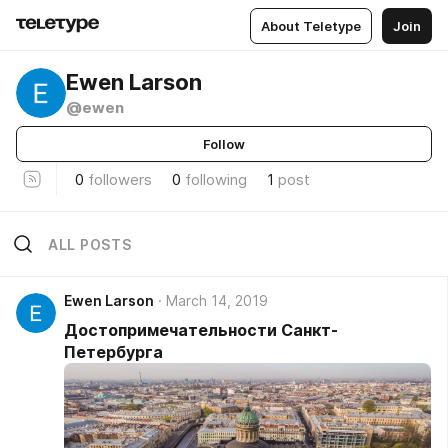
About Teletype
Join
Ewen Larson
@ewen
Follow
0
followers
0
following
1
post
ALL POSTS
Ewen Larson
March 14, 2019
Достопримечательности Санкт-
Петербурга