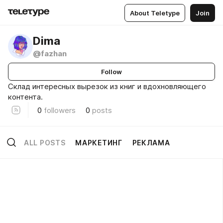
About Teletype
Join
Dima
@fazhan
Follow
Склад интересных вырезок из книг и вдохновляющего
контента.
0
followers
0
posts
ALL POSTS
МАРКЕТИНГ
РЕКЛАМА