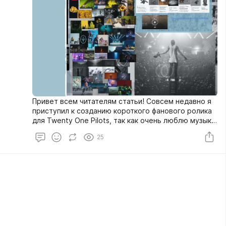
Привет всем читателям статьи! Совсем недавно я
приступил к созданию короткого фанового ролика
для Twenty One Pilots, так как очень люблю музыку
и в частности музыку дуэта. Так как раньше
25
подобных роликов в фан- сообществах группы не
встречал, я решил что будет интересно сделать
что-то необычное для фанатов группы. Ниже я
опишу весь процесс разработки и реализации
ролика