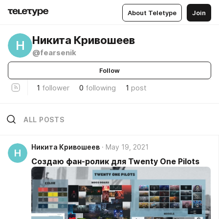
About Teletype
Join
Никита Кривошеев
Н
@fearsenik
Follow
1
follower
0
following
1
post
ALL POSTS
Никита Кривошеев
May 19, 2021
Н
Создаю фан-ролик для Twenty One Pilots