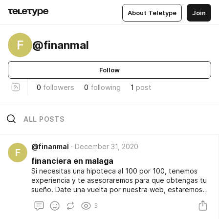
About Teletype
Join
F
@finanmal
Follow
0
followers
0
following
1
post
ALL POSTS
@finanmal
December 31, 2020
F
financiera en malaga
Si necesitas una hipoteca al 100 por 100, tenemos
experiencia y te asesoraremos para que obtengas tu
sueño. Date una vuelta por nuestra web, estaremos
encantados de responder a cualquier duda que se te
3
presente. Esta es la financiera en malaga de la que
todos hablan, con una seriedad y bagaje que hace