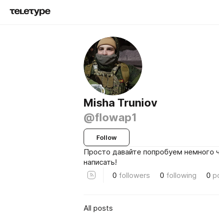
Misha Truniov
@flowap1
Follow
Просто давайте попробуем немного ч
написать!
0
followers
0
following
0
p
All posts