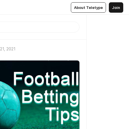
About Teletype
Join
21, 2021