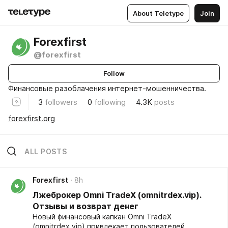
About Teletype
Join
Forexfirst
@forexfirst
Follow
Финансовые разоблачения интернет-мошенничества.
3
followers
0
following
4.3K
posts
forexfirst.org
ALL POSTS
Forexfirst
8h
Лжеброкер Omni TradeX (omnitrdex.vip).
Отзывы и возврат денег
Новый финансовый капкан Omni TradeX
(omnitrdex.vip) привлекает пользователей