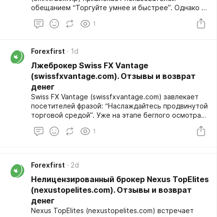
обещанием “Торгуйте умнее и быстрее”. Однако за
этой привлекательной формулировкой скрывается
1
мошенническая платформа, созданная для
выманивания денег. Актуальные отзывы
пользователей рисуют крайне неприятную картину
Forexfirst
1d
и указывают на многочисленные финансовые
потери. Перед нами очередной лохотрон, где
Лжеброкер Swiss FX Vantage
вывести вложенные средства практически
(swissfxvantage.com). Отзывы и возврат
невозможно, поскольку вся схема изначально
денег
построена на обмане клиентов. Полный обзор:
Swiss FX Vantage (swissfxvantage.com) завлекает
https://forexfirst.org/company/lzhebroker-omni-
посетителей фразой: “Наслаждайтесь продвинутой
tradex/
торговой средой”. Уже на этапе беглого осмотра
становится ясно, что это мошенническая
1
платформа, заточенная исключительно под
надувательство. Отрицательные отзывы и
поверхностная техническая проверка
подтверждают, перед нами лохотрон, а не
Forexfirst
2d
технологичный сервис. Никакой продвинутой
Нелицензированный брокер Nexus TopElites
средой тут не пахнет, все сведено к примитивному
разводу на деньги. Полный обзор:
(nexustopelites.com). Отзывы и возврат
https://forexfirst.org/company/lzhebroker-swiss-fx-
денег
vantage/
Nexus TopElites (nexustopelites.com) встречает