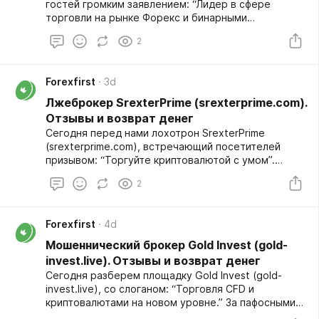
гостей громким заявлением: “Лидер в сфере
торговли на рынке Форекс и бинарными
опционами”. Первое знакомство с сайтом
2
оставляет двоякое впечатление, слишком много
кричащих обещаний и слишком мало конкретики.
Мы копнули глубже и убедились, что это
Forexfirst
3d
мошенническая платформа, заточенная
исключительно под надувательство.
Лжеброкер SrexterPrime (srexterprime.com).
Отрицательные отзывы только подтверждают, что
Отзывы и возврат денег
никакой торговли тут нет, а сам проект
Сегодня перед нами лохотрон SrexterPrime
представляет собой классический лохотрон.
(srexterprime.com), встречающий посетителей
Полный обзор:
призывом: “Торгуйте криптовалютой с умом”.
https://forexfirst.org/company/neliczenzirovannyj-
Однако за этим обещанием скрывается опасный
broker-nexus-topelites/
2
скам-проект, созданный исключительно ради
выманивания денег. Негативные отзывы
пользователей лишь подтверждают, что данный
Forexfirst
4d
фейковый брокер не имеет отношения к реальной
торговле и не выводит сделки на рынок. Площадка
Мошеннический брокер Gold Invest (gold-
лишь создает видимость честной работы, чтобы
invest.live). Отзывы и возврат денег
завоевать доверие клиентов и постепенно
Сегодня разберем площадку Gold Invest (gold-
вытянуть из них как можно больше средств.
invest.live), со слоганом: “Торговля CFD и
Полный обзор:
криптовалютами на новом уровне.” За пафосными
https://forexfirst.org/company/lzhebroker-
фразами прячется очередная мошенническая