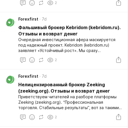
srexterprime/
2
платформа, созданная для кражи капиталов. Если
изучить свежие отзывы, становится понятно, что
люди теряют там сбережения. Этот лохотрон
Forexfirst
7d
никогда не позволит вывести прибыль, ведь перед
нами обман. Полный обзор:
Фальшивый брокер Kebridom (kebridom.ru).
https://forexfirst.org/company/moshennicheskij-
Отзывы и возврат денег
broker-gold-invest/
Очередная инвестиционная афера маскируется
под надежный проект. Kebridom (kebridom.ru)
заявляет «Устойчивый рост». Мы сразу
заподозрили неладное. Негативные отзывы от
2
реальных пользователей уже появляются на
независимых площадках, и все они подтверждают:
перед нами типичные жулики, создавшие
Forexfirst
7d
очередную мошенническую платформу для
выкачивания денег. Полный обзор:
Нелицензированный брокер Zeeking
https://forexfirst.org/company/falshivyj-broker-
(zeeking.org). Отзывы и возврат денег
kebridom/
Приветствуем читателей на разборе платформы
Zeeking (zeeking.org). “Профессиональная
торговля. Стабильные результаты”, вот за такими
красивыми обещаниями скрывается очередная
2
мошенническая платформа, созданная
исключительно для обмана доверчивых