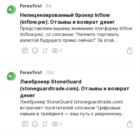
инвесторов. Многочисленные негативные отзывы в
Forexfirst
9d
сети наглядно демонстрируют, что перед нами
обыкновенный скам-проект, не имеющий ничего
Нелицензированный брокер Inflow
общего с реальными финансовыми рынками.
(inflow.pw). Отзывы и возврат денег
Полный обзор:
Представляем вашему вниманию платформу Inflow
https://forexfirst.org/company/neliczenzirovannyj-
(inflow.pw), со слоганом: “Начните торговать
broker-zeeking/
валютой будущего прямо сейчас!” За этой
вывеской скрывается типичный лжеброкер,
2
созданный для выкачивания сбережений у людей.
Читая свежие отрицательные отзывы, мы
убеждаемся в преступных намерениях создателей
ресурса. Перед нами дешевый скам-проект,
Forexfirst
10d
который не собирается выполнять свои обещания.
Лжеброкер StoneGuard
Полный обзор:
https://forexfirst.org/company/neliczenzirovannyj-
(stoneguardtrade.com). Отзывы и возврат
broker-inflow/
денег
Лжеброкер StoneGuard (stoneguardtrade.com)
встречает посетителей слоганом “Цифровые
навыки в трейдинге — ваш путь к уверенному
росту”, пытаясь создать образ современной
2
образовательной платформы. Однако за громкими
обещаниями скрывается очередной скам-проект,
имитирующий обучение и успешную торговлю.