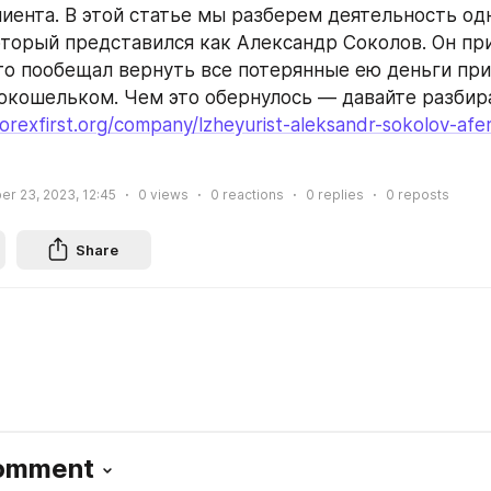
иента. В этой статье мы разберем деятельность одн
торый представился как Александр Соколов. Он при
то пообещал вернуть все потерянные ею деньги при
окошельком. Чем это обернулось — давайте разбира
forexfirst.org/company/lzheyurist-aleksandr-sokolov-afer
r 23, 2023, 12:45
0
views
0
reactions
0
replies
0
reposts
Share
Comment