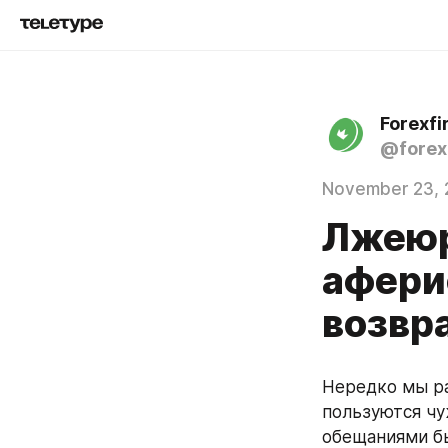
Forexfi
@forexf
November 23, 
Лжеюр
афери
возвр
Нередко мы ра
пользуются чу
обещаниями бы