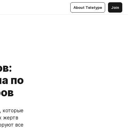
About Teletype
Join
в:
а по
ров
 которые 
х жертв 
руют все 