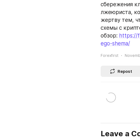
сбережения кл
лжеюриста, ко
жертву тем, ч
схемы с крипт
обзор: 
https://
ego-shema/
Forexfirst
Novembe
Repost
Leave a 