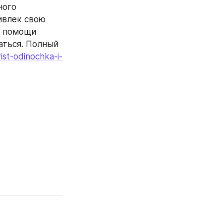
ого 
влек свою 
 помощи 
ться. Полный 
ist-odinochka-i-