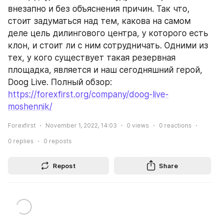
внезапно и без объяснения причин. Так что, 
стоит задуматься над тем, какова на самом 
деле цель дилингового центра, у которого есть 
клон, и стоит ли с ним сотрудничать. Одними из 
тех, у кого существует такая резервная 
площадка, является и наш сегодняшний герой, 
Doog Live. Полный обзор: 
https://forexfirst.org/company/doog-live-
moshennik/
Forexfirst
November 1, 2022, 14:03
0
views
0
reactions
0
replies
0
reposts
Repost
Share