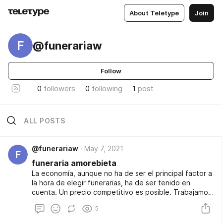
About Teletype
Join
F
@funerariaw
Follow
0
followers
0
following
1
post
ALL POSTS
@funerariaw
May 7, 2021
F
funeraria amorebieta
La economía, aunque no ha de ser el principal factor a
la hora de elegir funerarias, ha de ser tenido en
cuenta. Un precio competitivo es posible. Trabajamos
en Barakaldo, si quieres encontrar funeraria barakaldo,
5
entra ahora aquí. Esta funeraria bilbao te garantiza un
trato excelente con un servicio de primera calidad. Si