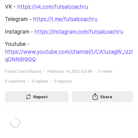
VK - 
https://vk.com/futsalcoachru
​ 
Telegram - 
https://t.me/futsalcoachru
​ 
Instagram - 
https://instagram.com/futsalcoachru
Youtube - 
https://www.youtube.com/channel/UCA1uzagW_IzzI
qONN9I9iGQ
Futsal Coach Russia
February 14, 2021, 03:48
0
views
0
reactions
0
replies
0
reposts
Repost
Share