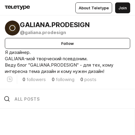
About Teletype
Join
GALIANA.PRODESIGN
@galiana.prodesign
Follow
Я дизайнер.
GALIANA-мой творческий псевдоним.
Веду блог "GALIANA.PRODESIGN" - для тех, кому
интереcна тема дизайн и кому нужен дизайн!
0
followers
0
following
0
posts
ALL POSTS