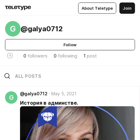
About Teletype
Join
G
@galya0712
Follow
0
followers
0
following
1
post
ALL POSTS
@galya0712
May 5, 2021
G
История в админстве.