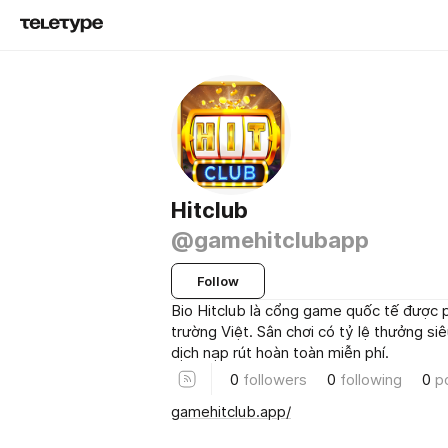
Hitclub
@gamehitclubapp
Follow
Bio Hitclub là cổng game quốc tế được ph
trường Việt. Sân chơi có tỷ lệ thưởng si
dịch nạp rút hoàn toàn miễn phí.
0
followers
0
following
0
p
gamehitclub.app/