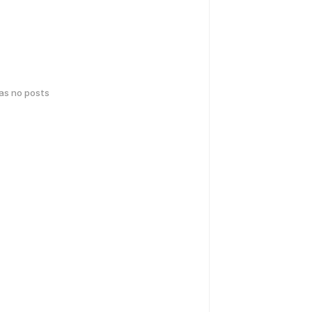
has no posts