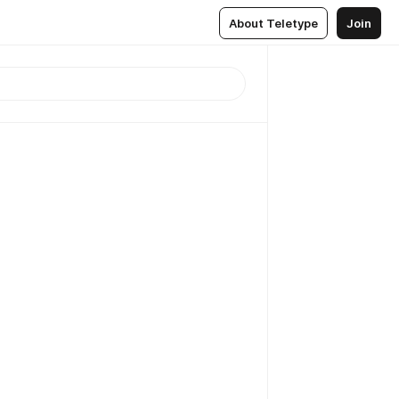
About Teletype
Join