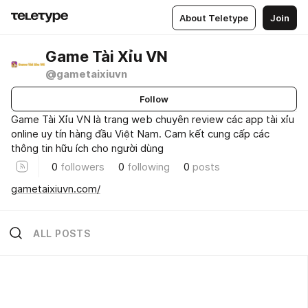
About Teletype
Join
Game Tài Xỉu VN
@gametaixiuvn
Follow
Game Tài Xỉu VN là trang web chuyên review các app tài xỉu
online uy tín hàng đầu Việt Nam. Cam kết cung cấp các
thông tin hữu ích cho người dùng
0
followers
0
following
0
posts
gametaixiuvn.com/
ALL POSTS