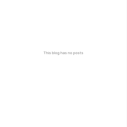
This blog has no posts