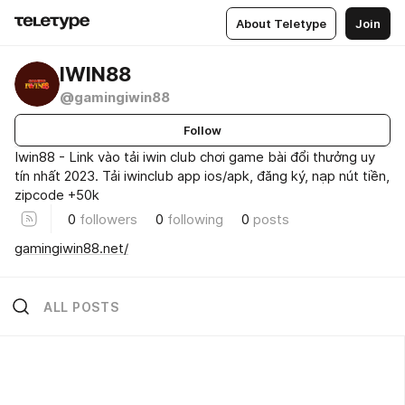
About Teletype
Join
IWIN88
@gamingiwin88
Follow
Iwin88 - Link vào tải iwin club chơi game bài đổi thưởng uy
tín nhất 2023. Tải iwinclub app ios/apk, đăng ký, nạp nút tiền,
zipcode +50k
0
followers
0
following
0
posts
gamingiwin88.net/
ALL POSTS