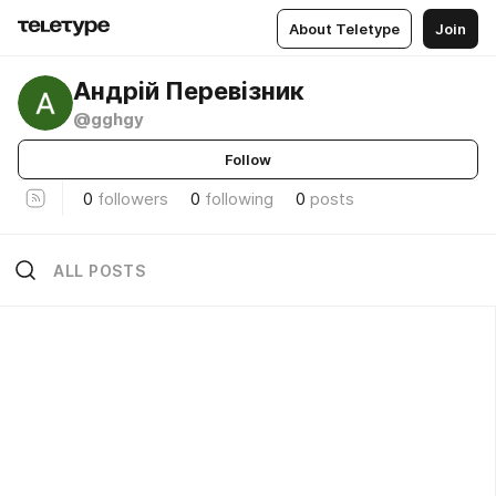
About Teletype
Join
Андрій Перевізник
@gghgy
Follow
0
followers
0
following
0
posts
ALL POSTS