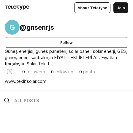
About Teletype
Join
G
@gnsenrjs
Follow
Güneş enerjisi​, güneş panelleri, solar panel, solar enerji, GES,
güneş enerji santrali için FİYAT TEKLİFLERİ AL. Fiyatları
Karşılaştır, Solar Teklif
0
followers
0
following
0
posts
www.teklifsolar.com
ALL POSTS