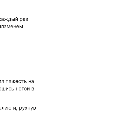
каждый раз 
пламенем 
л тяжесть на 
шись ногой в 
лию и, рухнув 