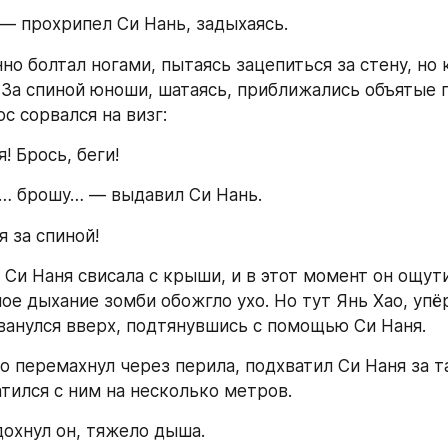
— прохрипел Си Нань, задыхаясь.
но болтал ногами, пытаясь зацепиться за стену, но 
 За спиной юноши, шатаясь, приближались объятые 
ос сорвался на визг:
! Брось, беги!
я… брошу… — выдавил Си Нань.
 за спиной!
 Си Наня свисала с крыши, и в этот момент он ощути
ое дыхание зомби обожгло ухо. Но тут Янь Хао, упёр
ванулся вверх, подтянувшись с помощью Си Наня.
о перемахнул через перила, подхватил Си Наня за та
атился с ним на несколько метров.
охнул он, тяжело дыша.