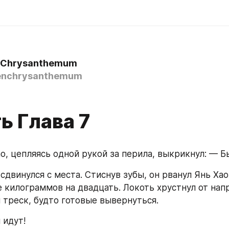
 Chrysanthemum
enchrysanthemum
ь Глава 7
ао, цепляясь одной рукой за перила, выкрикнул: — Б
сдвинулся с места. Стиснув зубы, он рванул Янь Хао 
е килограммов на двадцать. Локоть хрустнул от напр
 треск, будто готовые вывернуться.
 идут!