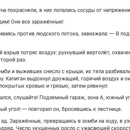
на покраснели, в них лопались сосуды от напряжени
дим! Они все заражённые!
иваясь против людского потока, завизжала: — В под
 взрыв потряс воздух: рухнувший вертолёт, охвачен
торой раз.
мби и выживших снесло с крыши, их тела разбивалис
у. Капитан выдохнул дрожащий, горячий воздух и ок
 покрытых кровью и грязью, затем рявкнул:
тался, слушайте! Подземный гараж, зона А, южный уг
ый угол! — повторил он, бросившись к лестнице.
 ад. Заражённые, превращаясь в зомби на ходу, в уз
одряд. Число укушенных росло с ужасающей скорост