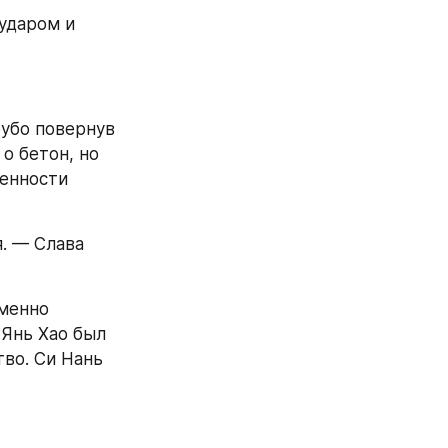
ударом и 
убо повернув 
о бетон, но 
енности 
. — Слава 
менно 
Янь Хао был 
во. Си Нань 