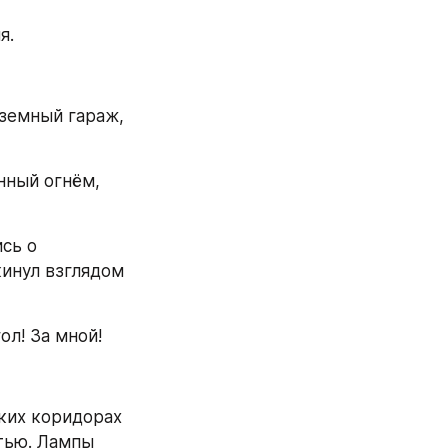
я.
земный гараж, 
ный огнём, 
ь о 
инул взглядом 
ол! За мной!
ких коридорах 
ью. Лампы 