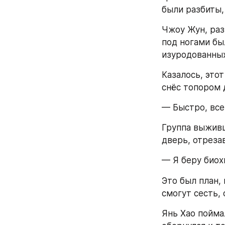
были разбиты,
Чжоу Жун, раз
под ногами был
изуродованных
Казалось, это
снёс топором 
— Быстро, все
Группа выживш
дверь, отреза
— Я беру биох
Это был план,
смогут сесть,
Янь Хао пойма