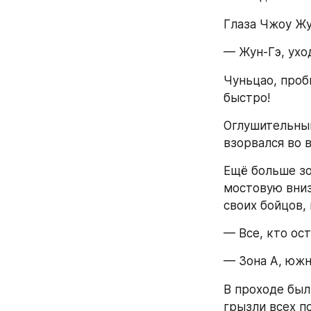
Глаза Чжоу Жу
— Жун-Гэ, ухо
Чуньцао, проб
быстро!
Оглушительный
взорвался во в
Ещё больше зо
мостовую вниз
своих бойцов,
— Все, кто ос
— Зона А, южн
В проходе был
грызли всех п