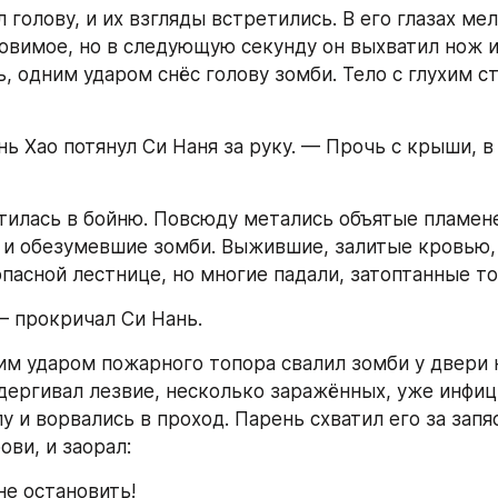
 голову, и их взгляды встретились. В его глазах мел
ловимое, но в следующую секунду он выхватил нож и,
, одним ударом снёс голову зомби. Тело с глухим ст
ь Хао потянул Си Наня за руку. — Прочь с крыши, в
илась в бойню. Повсюду метались объятые пламене
, и обезумевшие зомби. Выжившие, залитые кровью, 
опасной лестнице, но многие падали, затоптанные то
 прокричал Си Нань.
м ударом пожарного топора свалил зомби у двери н
ыдергивал лезвие, несколько заражённых, уже инфиц
у и ворвались в проход. Парень схватил его за запяс
ови, и заорал:
не остановить!