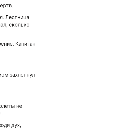
ертв.
. Лестница 
ал, сколько 
ение. Капитан 
ом захлопнул 
олёты не 
.
дя дух, 