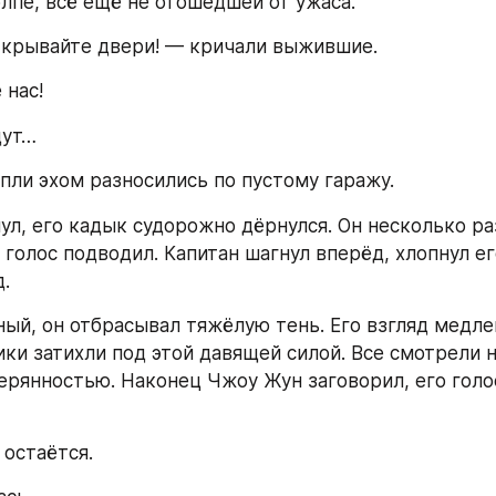
олпе, всё ещё не отошедшей от ужаса.
ткрывайте двери! — кричали выжившие.
 нас!
дут…
пли эхом разносились по пустому гаражу.
ул, его кадык судорожно дёрнулся. Он несколько ра
 голос подводил. Капитан шагнул вперёд, хлопнул его
.
ый, он отбрасывал тяжёлую тень. Его взгляд медлен
ики затихли под этой давящей силой. Все смотрели на
ерянностью. Наконец Чжоу Жун заговорил, его голос
 остаётся.