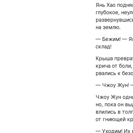
Янь Хао поднял
глубокое, неу
развернувшись
на землю.
— Бежим! — Ян
склад!
Крыша преврат
крича от боли
рвались к без
— Чжоу Жун! —
Чжоу Жун одни
но, пока он в
влились в толп
от гниющей кр
— Уходим! Их 