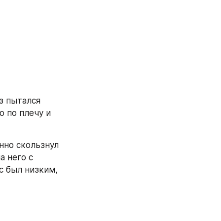
з пытался 
 по плечу и 
но скользнул 
 него с 
 был низким, 