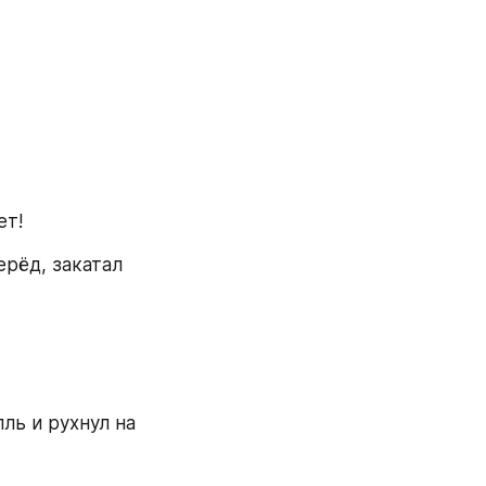
ет!
рёд, закатал 
ь и рухнул на 