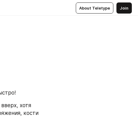
About Teletype
Join
ыстро!
вверх, хотя 
яжения, кости 