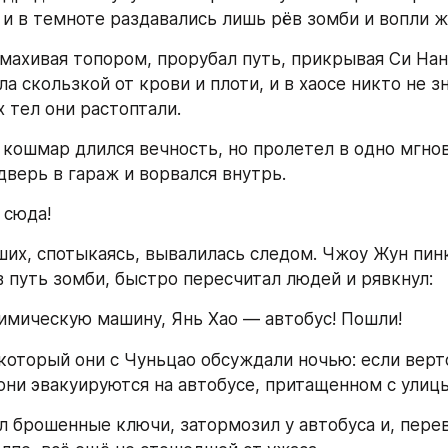
 и в темноте раздавались лишь рёв зомби и вопли ж
махивая топором, прорубал путь, прикрывая Си Наня
а скользкой от крови и плоти, и в хаосе никто не зн
 тел они растоптали.
т кошмар длился вечность, но пролетел в одно мгнов
дверь в гараж и ворвался внутрь.
 сюда!
их, спотыкаясь, вывалилась следом. Чжоу Жун пинк
в путь зомби, быстро пересчитал людей и рявкнул:
имическую машину, Янь Хао — автобус! Пошли!
 который они с Чуньцао обсуждали ночью: если верт
 они эвакуируются на автобусе, притащенном с улицы
л брошенные ключи, затормозил у автобуса и, перево