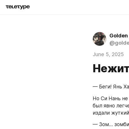
Golden
@gold
June 5, 2025
Нежит
— Беги! Янь Х
Но Си Нань не 
был явно легч
издали жуткий
— Зом… зомби