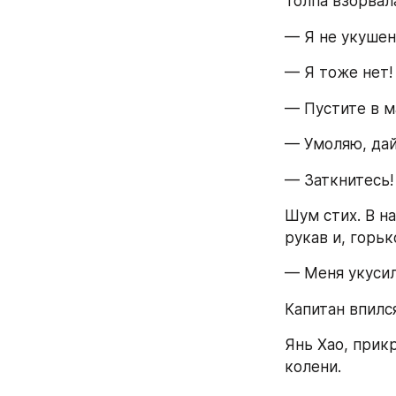
Толпа взорвал
— Я не укушен
— Я тоже нет!
— Пустите в м
— Умоляю, дай
— Заткнитесь!
Шум стих. В н
рукав и, горьк
— Меня укусил
Капитан впился
Янь Хао, прикр
колени.