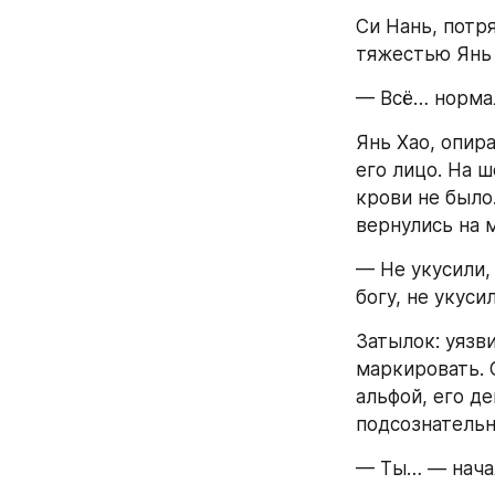
Си Нань, потря
тяжестью Янь 
— Всё… нормал
Янь Хао, опира
его лицо. На ш
крови не было
вернулись на 
— Не укусили,
богу, не укусил
Затылок: уязв
маркировать. 
альфой, его д
подсознательн
— Ты… — начал