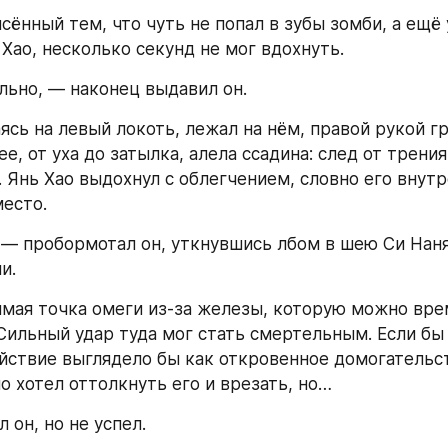
сённый тем, что чуть не попал в зубы зомби, а ещё 
Хао, несколько секунд не мог вдохнуть.
ьно, — наконец выдавил он.
ясь на левый локоть, лежал на нём, правой рукой гр
ее, от уха до затылка, алела ссадина: след от трения 
. Янь Хао выдохнул с облегчением, словно его внутр
место.
 — пробормотал он, уткнувшись лбом в шею Си Наня
и.
имая точка омеги из-за железы, которую можно вре
Сильный удар туда мог стать смертельным. Если бы 
ействие выглядело бы как откровенное домогательст
о хотел оттолкнуть его и врезать, но…
 он, но не успел.