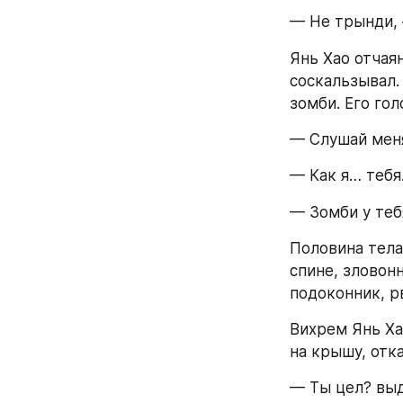
— Не трынди, 
Янь Хао отчаян
соскальзывал.
зомби. Его гол
— Слушай меня
— Как я… теб
— Зомби у тебя
Половина тела
спине, зловонн
подоконник, р
Вихрем Янь Ха
на крышу, отк
— Ты цел? выд