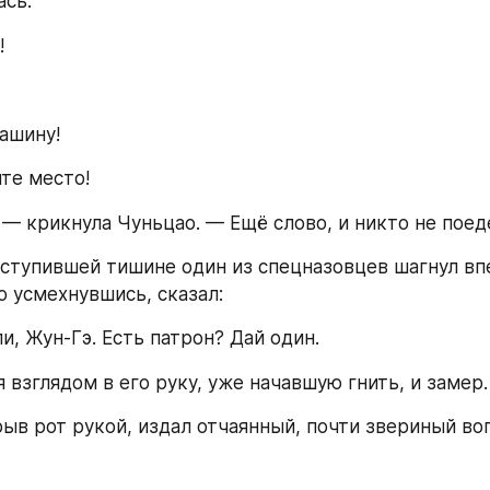
ась.
!
ашину!
те место!
 — крикнула Чуньцао. — Ещё слово, и никто не поед
аступившей тишине один из спецназовцев шагнул впе
о усмехнувшись, сказал:
и, Жун-Гэ. Есть патрон? Дай один.
 взглядом в его руку, уже начавшую гнить, и замер.
ыв рот рукой, издал отчаянный, почти звериный вопл