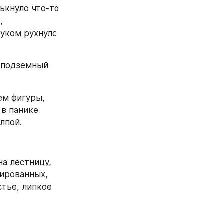
ькнуло что-то 
 
уком рухнуло 
 подземный 
м фигуры, 
в панике 
лпой.
а лестницу, 
ированных, 
тье, липкое 