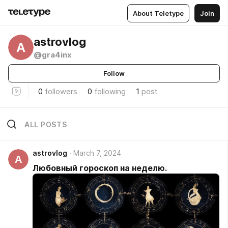
About Teletype
Join
astrovlog
A
@gra4inx
Follow
0
followers
0
following
1
post
ALL POSTS
astrovlog
March 7, 2024
A
Любовный гороскоп на неделю.