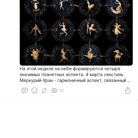
На этой неделе на небе формируются четыре
значимых планетных аспекта. 4 марта секстиль
Меркурий-Уран - гармоничный аспект, связанный с
усилением интеллектуальной активности. Очень
10
хорошо проявляется при научных исследованиях,
умственном труде, когда приходится разбираться
в сложных вопросах. Знания и понимание сути
вещей могут приходить внезапно, как озарения,
как инсайт. Поэтому этот аспект связывают с
открытиями и изобретениями.