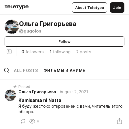
About Teletype
Join
Ольга Григорьева
@gugolos
Follow
0
followers
1
following
2
posts
ALL POSTS
ФИЛЬМЫ И АНИМЕ
Pinned
Ольга Григорьева
August 2, 2021
Kamisama ni Natta
Я буду жестоко откровенен с вами, читатель этого
обзора.
8