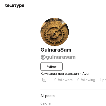
GulnaraSam
@gulnarasam
Follow
Компания для женщин - Avon
0
followers
0
following
1
p
All posts
бьюти