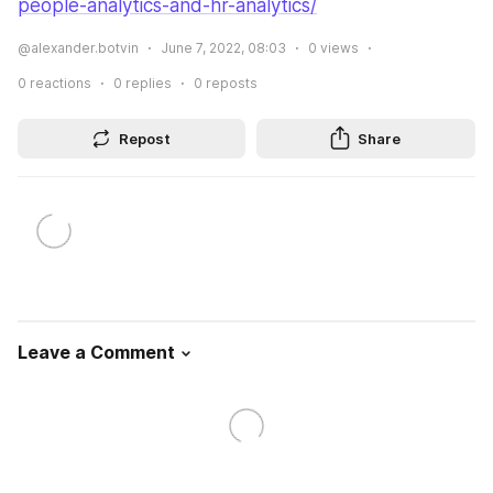
people-analytics-and-hr-analytics/
@alexander.botvin
June 7, 2022, 08:03
0
views
0
reactions
0
replies
0
reposts
Repost
Share
Leave a Comment