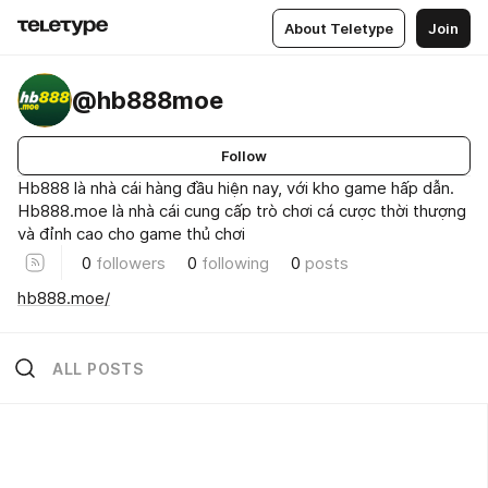
About Teletype
Join
@hb888moe
Follow
Hb888 là nhà cái hàng đầu hiện nay, với kho game hấp dẫn.
Hb888.moe là nhà cái cung cấp trò chơi cá cược thời thượng
và đỉnh cao cho game thủ chơi
0
followers
0
following
0
posts
hb888.moe/
ALL POSTS