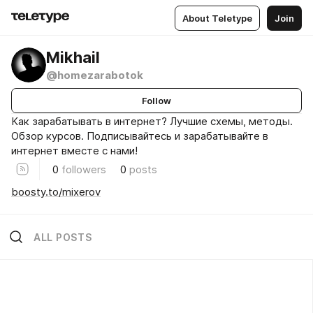
About Teletype
Join
Mikhail
@homezarabotok
Follow
Как зарабатывать в интернет? Лучшие схемы, методы.
Обзор курсов. Подписывайтесь и зарабатывайте в
интернет вместе с нами!
0
followers
0
posts
boosty.to/mixerov
ALL POSTS