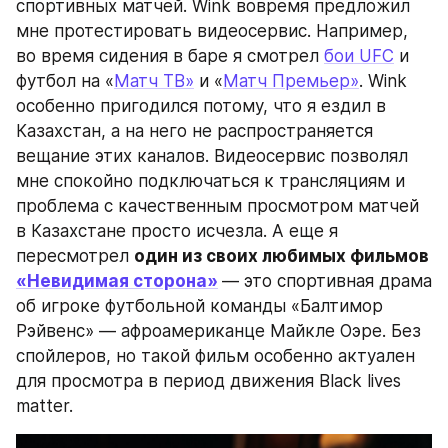
спортивных матчей. Wink вовремя предложил 
мне протестировать видеосервис. Например, 
во время сидения в баре я смотрел 
бои UFC
 и 
футбол на «
Матч ТВ»
 и «
Матч Премьер»
. Wink 
особенно пригодился потому, что я ездил в 
Казахстан, а на него не распространяется 
вещание этих каналов. Видеосервис позволял 
мне спокойно подключаться к трансляциям и 
проблема с качественным просмотром матчей 
в Казахстане просто исчезла. А еще я 
пересмотрел 
один из своих любимых фильмов 
«Невидимая сторона»
— это спортивная драма 
об игроке футбольной команды «Балтимор 
Рэйвенс» — афроамериканце Майкле Оэре. Без 
спойлеров, но такой фильм особенно актуален 
для просмотра в период движения Black lives 
matter.