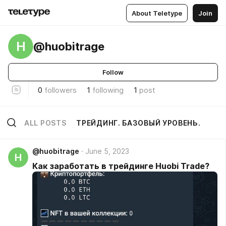
About Teletype
Join
H
@huobitrage
Follow
0
followers
1
following
1
post
ALL POSTS
ТРЕЙДИНГ. БАЗОВЫЙ УРОВЕНЬ.
@huobitrage
June 5, 2023
H
Как заработать в трейдинге Huobi Trade?