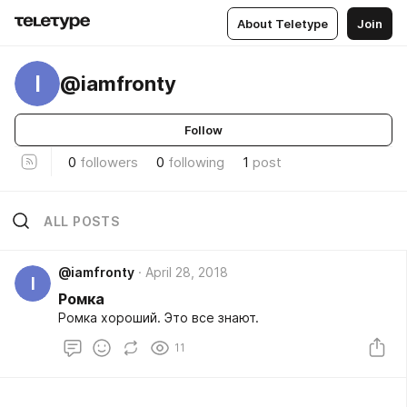
About Teletype
Join
I
@iamfronty
Follow
0
followers
0
following
1
post
ALL POSTS
@iamfronty
April 28, 2018
I
Ромка
Ромка хороший. Это все знают.
11