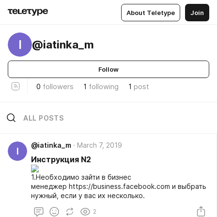
About Teletype
Join
I
@iatinka_m
Follow
0
followers
1
following
1
post
ALL POSTS
@iatinka_m
March 7, 2019
I
Инструкция N2
1.Необходимо зайти в бизнес
менеджер https://business.facebook.com и выбрать
нужный, если у вас их несколько.
2