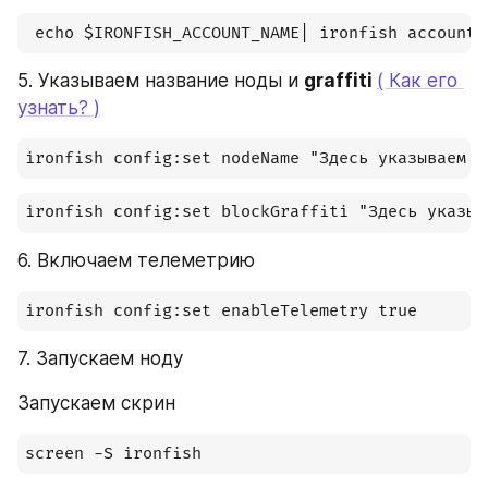
 echo $IRONFISH_ACCOUNT_NAME| ironfish accounts
5. Указываем название ноды и 
graffiti 
( Как его 
узнать? )
ironfish config:set nodeName "Здесь указываем л
ironfish config:set blockGraffiti "Здесь указыв
6. Включаем телеметрию
ironfish config:set enableTelemetry true
7. Запускаем ноду
Запускаем скрин
screen -S ironfish