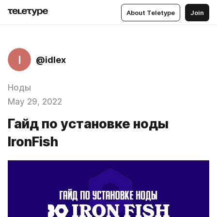
About Teletype
Join
I
@idlex
Ноды
May 29, 2022
Гайд по установке ноды
IronFish