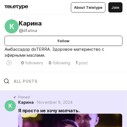
About Teletype
Join
Карина
К
@ilfatna
Follow
Амбассадор doTERRA. Здоровое материнство с
эфирными маслами.
0
followers
0
following
1
post
ALL POSTS
Pinned
Карина
November 8, 2024
К
Я просто не хочу молчать.