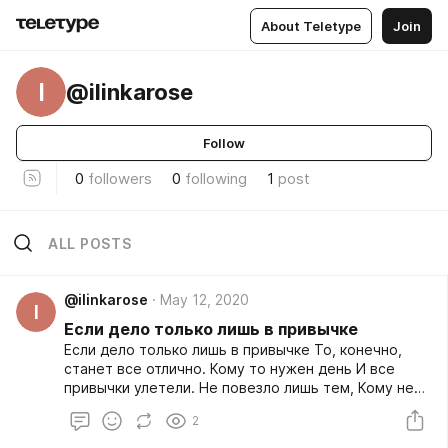
About Teletype
Join
I
@ilinkarose
Follow
0
followers
0
following
1
post
ALL POSTS
@ilinkarose
May 12, 2020
I
Если дело только лишь в привычке
Если дело только лишь в привычке То, конечно,
станет все отлично. Кому то нужен день И все
привычки улетели. Не повезло лишь тем, Кому не
хватит и недели. Забыть, уйти, не оглянуться.
2
Непренужденно переменам улыбнуться. Легко так
новому сказать «привет", Хоть старых нет ни капли