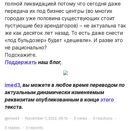
полной ликвидацией потому что сегодня даже 
передача их под бизнес центры (во многих 
городах уже половина существующих стоит 
пустующие без арендаторов) – не актуальна так 
же как десяток лет назад. То есть даже снести 
«под бульдозер» будет «дешевле». И разве это 
не рационально?
Подскажите.
Поддержать
 наш блог, 
imed3
, вы можете в любое время переводом по 
актуальным динамически изменяемым 
реквизитам опубликованным в конце 
этого
текста.
@imed3
November 7, 2022, 06:15
0
views
0
reactions
0
replies
0
reposts