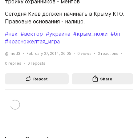
тройку охранников - ментов
Сегодня Киев должен начинать в Крыму КТО. 
Правовые основания - налицо.
#нвк
#вектор
#украина
#крым_ножи
#бп
#красножелтая_игра
@imed3
February 27, 2014, 06:05
0
views
0
reactions
0
replies
0
reposts
Repost
Share