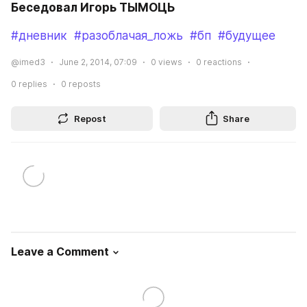
Беседовал Игорь ТЫМОЦЬ
#дневник
#разоблачая_ложь
#бп
#будущее
@imed3
June 2, 2014, 07:09
0
views
0
reactions
0
replies
0
reposts
Repost
Share
Leave a Comment