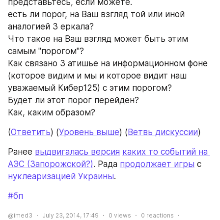
представьтесь, если можете.
есть ли порог, на Ваш взгляд той или иной 
аналогией З еркала?
Что такое на Ваш взгляд может быть этим 
самым "порогом"?
Как связано З атишье на информационном фоне 
(которое видим и мы и которое видит наш 
уважаемый Кибер125) с этим порогом?
Будет ли этот порог перейден?
Как, каким образом?
(
Ответить
) (
Уровень выше
) (
Ветвь дискуссии
)
Ранее 
выдвигалась версия
каких то событий на 
АЭС (Запорожской?)
. Рада 
продолжает игры
 с 
нуклеаризацией Украины
.
#бп
@imed3
July 23, 2014, 17:49
0
views
0
reactions