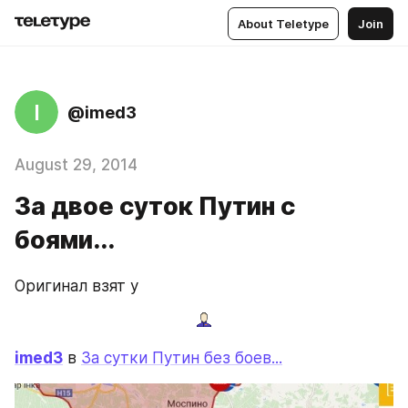
About Teletype
Join
I
@imed3
August 29, 2014
За двое суток Путин с
боями...
Оригинал взят у
imed3
 в 
За сутки Путин без боев...