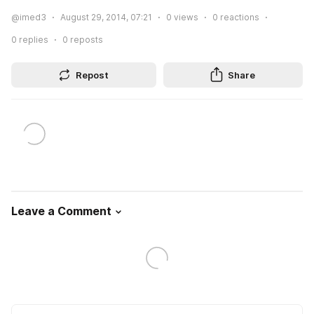
@imed3
August 29, 2014, 07:21
0
views
0
reactions
0
replies
0
reposts
Repost
Share
Leave a Comment